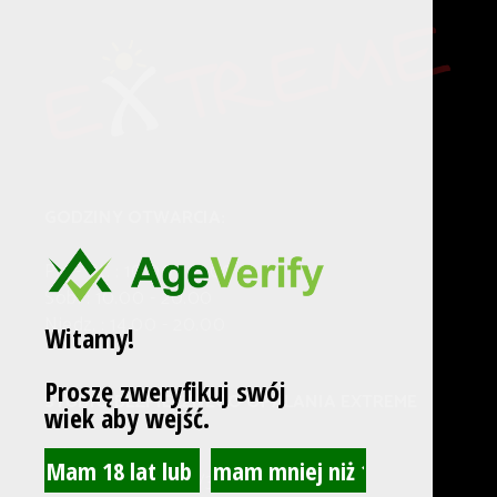
GODZINY OTWARCIA:
Pn. - Pt. : 10.00 - 21.00
Sob. : 10.00 - 20.00
Niedz. : 14.00 - 20.00
Witamy!
Proszę zweryfikuj swój
STUDIO BEZPIECZNEGO OPALANIA EXTREME
wiek aby wejść.
Adres:
Nowowiejskiego 3/3