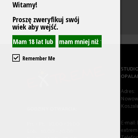
Witamy!
Proszę zweryfikuj swój
wiek aby wejść.
Remember Me
STUDI
OPALA
Adres:
Nowowi
Koszali
GODZINY OTWARCIA:
E-mail:
Pn. - Pt. : 10.00 - 21.00
extrem
Sob. : 10.00 - 20.00
Telefon