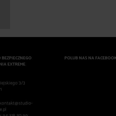
O BEZPIECZNEGO
POLUB NAS NA FACEBOO
NIA EXTREME
ejskiego 3/3
n
 kontakt@studio-
e.pl
: 94 318 30 99