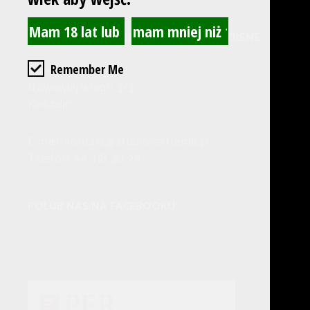
STUDIO BEZPIECZNEGO OPALANIA EXTREME
Remember Me
Adres:
Nowowiejskiego 3/3
Koszalin
E-mail: kontakt@studio-extreme.pl
Telefon: 94 318 30 99
POLUB NAS NA FACEBOOKU