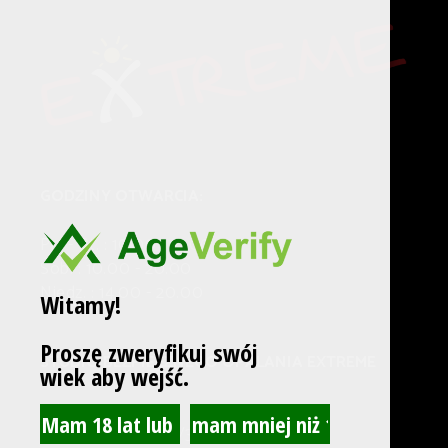
GODZINY OTWARCIA:
Pn. - Pt. : 10.00 - 21.00
Sob. : 10.00 - 20.00
Niedz. : 14.00 - 20.00
Witamy!
Proszę zweryfikuj swój
STUDIO BEZPIECZNEGO OPALANIA EXTREME
wiek aby wejść.
Adres:
Nowowiejskiego 3/3